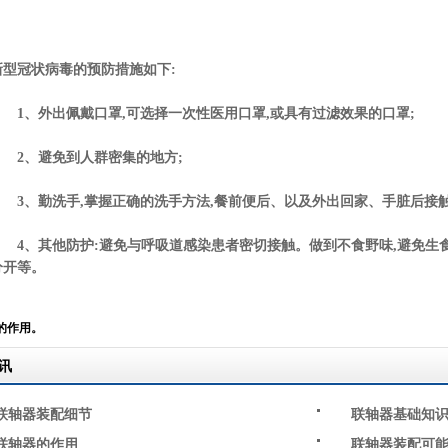
新型冠状病毒的预防措施如下:
1、外出佩戴口罩,可选择一次性医用口罩,或具有过滤效果的口罩;
2、避免到人群密集的地方;
3、勤洗手,掌握正确的洗手方法,餐前便后、以及外出回家、手脏后接触
4、其他防护:避免与呼吸道感染患者密切接触。做到不食野味,避免生食
分开等。
的作用。
讯
联轴器装配细节
联轴器基础知
联轴器的作用
联轴器装配可