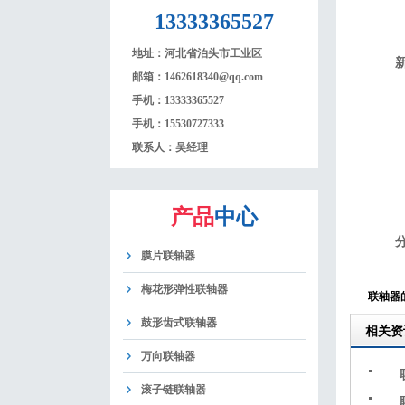
13333365527
地址：
河北省泊头市工业区
邮箱：
1462618340@qq.com
手机：
13333365527
手机：
15530727333
联系人：
吴经理
产品
中心
膜片联轴器
梅花形弹性联轴器
联轴器
鼓形齿式联轴器
相关资
万向联轴器
滚子链联轴器