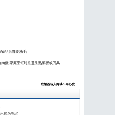
物品后都要洗手;
肉蛋,家庭烹饪时注意生熟菜板或刀具
联轴器装入两轴不同心度
识
能出现的形式