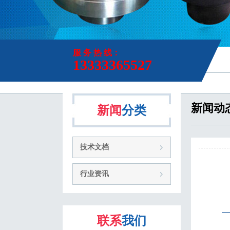
服 务 热 线：
13333365527
新闻动
新闻
分类
技术文档
行业资讯
联系
我们